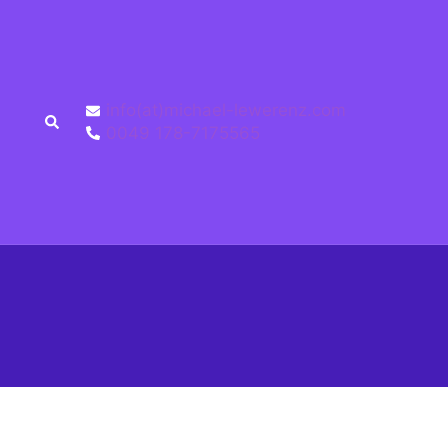
info(at)michael-lewerenz.com
0049 178-7175565