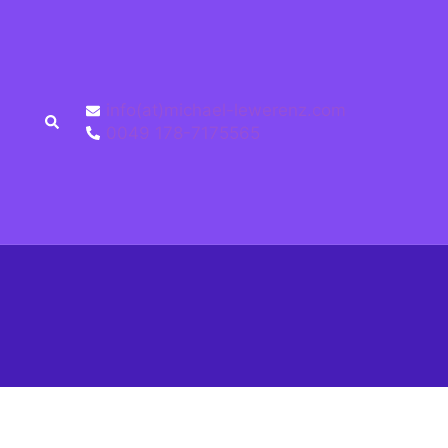
info(at)michael-lewerenz.com
0049 178-7175565