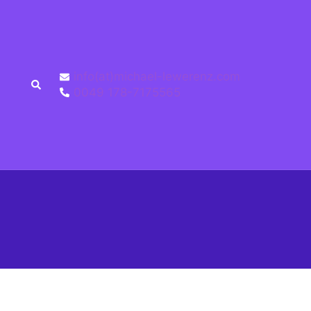
info(at)michael-lewerenz.com
0049 178-7175565