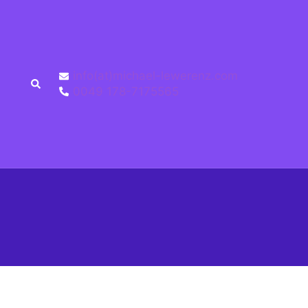
info(at)michael-lewerenz.com
0049 178-7175565