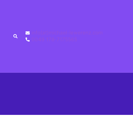
info(at)michael-lewerenz.com
0049 178-7175565